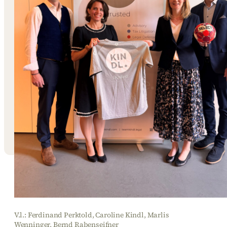
V.l.: Ferdinand Perktold, Caroline Kindl, Marlis
Wenninger, Bernd Rabenseifner