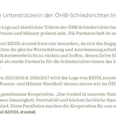
le Unterstützerin der ÖHB-Schiedsrichter:i
em Logo auf sämtlichen Trikots der ÖHB-Schiedsrichter
en und Männer präsent sein. Die Partnerschaft ist auf 
mit KINDL.trusted freut uns besonders, da sich das Engag
chen die gleiche Wertschätzung und Anerkennung erhalten,
cheinwerferlicht zu rücken und hoffen, diesen Drive für 
i als starke Partnerin für die Schiedsrichter:innen des
B
.
n 2025/2026 & 2026/2027 wird das Logo von KINDL.truste
m Frauen- und Männer-Handball ebenso zieren wie im Ö
ie gemeinsame Kooperation. „Das trusted in unserem Nam
ere Genauigkeit, Neutralität und höchste fachliche Stan
sind. Diese Parallelen machen die Kooperation für uns 
ei KINDL.trusted
.