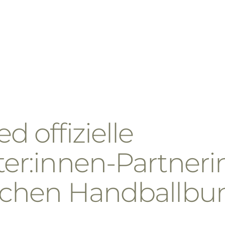
d offizielle
ter:innen-Partneri
ischen Handballbu