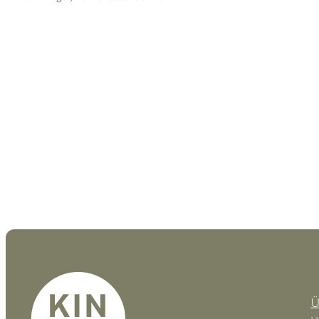
team
KINDL Advisory GmbH
Ü
KINDL Steuerberater
GmbH