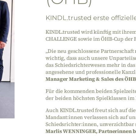
KINDL.trusted erste offiziel
KINDL.trusted wird künftig mit ihr
CHALLENGE sowie im ÖHB-Cup der Frau
„Die neu geschlossene Partnerschaft 
wichtig, dass auch unsere Unparteiis
das Schiedsrichterwesen mehr in das S
angesehene und professionelle Kanzle
Manager Marketing & Sales des ÖH
Für die kommenden beiden Spielzeite
der beiden höchsten Spielklassen i
Auch KINDL.trusted freut sich auf d
Mandant:innen verlassen sich auf uns
Schiedsrichter:innen, unverzichtbar 
Marlis WENNINGER, Partnerinnen b