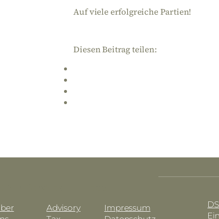
Auf viele erfolgreiche Partien!
Diesen Beitrag teilen:
KINDL
Services
Legal
DS
ber
Advisory
Impressum
Ei