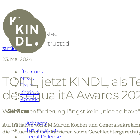
zurück
23. Mai 2024
Über uns
TOIFL, jetzt KINDL, als T
News
Team
des equalitA Awards 20
Karriere
Kontakt
Services
Weil Frauenförderung längst kein „nice to have“
Advisory
Auf Initiative von BM Martin Kocher und Generalsekretä
Tax Litigation
die Frauen und ihre Karrieren sowie Geschlechtergerechti
Legal Defense