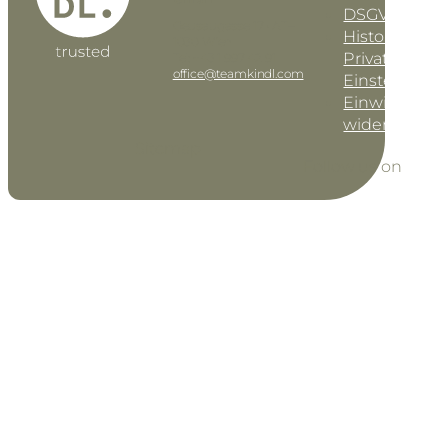
DSGVO-Einst
Geusaugasse 17 • AT–
Historie der
1030 Wien
Privatsphäre-
Tel: +43 1 997 42 91
office@teamkindl.com
Einstellunge
Einwilligung
widerrufen
Sitemap
Follow us on