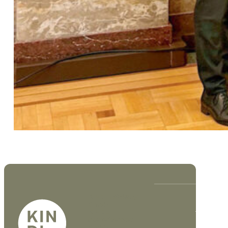
KINDL Advisory
GmbH
DE
EN
KINDL
Steuerberater
GmbH