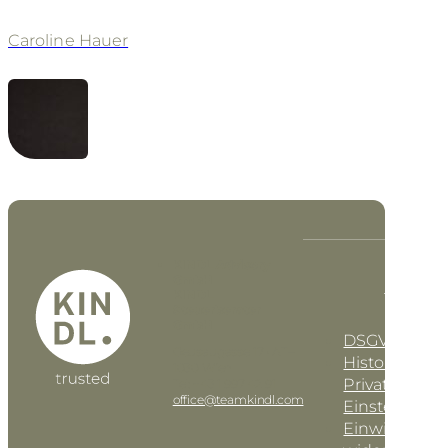
Caroline Hauer
KINDL Advisory
GmbH
DE
EN
KINDL
Steuerberater
GmbH
DSGVO-Einst
Geusaugasse 17 • AT–
Historie der
1030 Wien
Privatsphäre-
Tel: +43 1 997 42 91
office@teamkindl.com
Einstellunge
Einwilligung