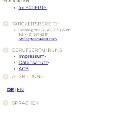
fröhliche Art.
for EXPERTS
TÄTIGKEITSBEREICH
Geusaugasse 17 • AT–1030 Wien
Tel: +43 1 997 42 91
office@teamkindl.com
BERUFSERFAHRUNG
Impressum
Datenschutz
AGB
AUSBILDUNG
DE
EN
SPRACHEN