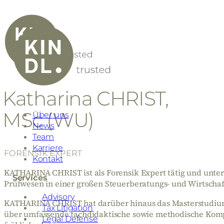
Katharina CHRIST,
MSc (WU)
Über uns
News
Team
Karriere
FORENSIK EXPERT
Kontakt
KATHARINA CHRIST ist als Forensik Expert tätig und unter
Services
Prüfwesen in einer großen Steuerberatungs- und Wirtschaf
Advisory
KATHARINA CHRIST hat darüber hinaus das Masterstudium 
Tax Litigation
über umfassende fachdidaktische sowie methodische Kompet
Legal Defense